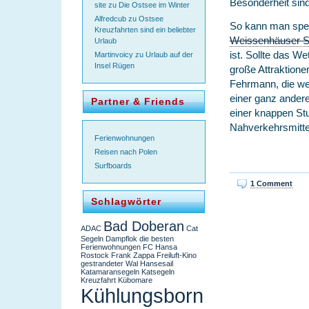
Besonderheit sin
site
zu
Die Ostsee im Winter
Alfredcub
zu
Ostsee
So kann man spez
Kreuzfahrten sind ein beliebter
Weissenhäuser S
Urlaub
ist. Sollte das We
Martinvoicy
zu
Urlaub auf der
Insel Rügen
große Attraktionen
Fehrmann, die wen
einer ganz ander
Partner & Friends
einer knappen St
Nahverkehrsmittel
Ferienwohnungen
Reisen nach Polen
Surfboards
1 Comment
Schlagwörter
Bad Doberan
ADAC
Cat
Segeln
Dampflok
die besten
Ferienwohnungen
FC Hansa
Rostock
Frank Zappa
Freiluft-Kino
gestrandeter Wal
Hansesail
Katamaransegeln
Katsegeln
Kreuzfahrt
Kübomare
Kühlungsborn