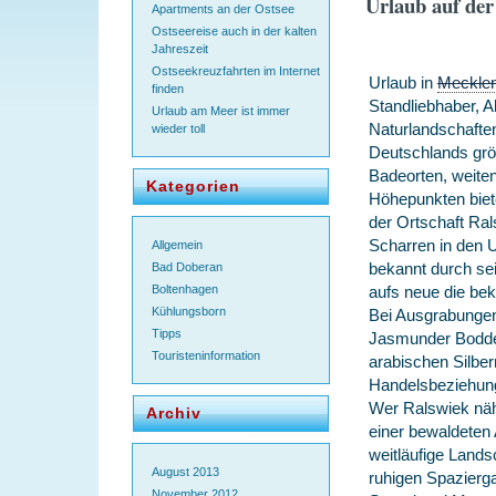
Urlaub auf der
Apartments an der Ostsee
Ostseereise auch in der kalten
Jahreszeit
Ostseekreuzfahrten im Internet
Urlaub in
Meckle
finden
Standliebhaber, A
Urlaub am Meer ist immer
Naturlandschaften
wieder toll
Deutschlands grö
Badeorten, weiten
Kategorien
Höhepunkten biet
der Ortschaft Ral
Scharren in den 
Allgemein
bekannt durch se
Bad Doberan
aufs neue die bek
Boltenhagen
Kühlungsborn
Bei Ausgrabungen
Tipps
Jasmunder Bodden
Touristeninformation
arabischen Silber
Handelsbeziehung
Wer Ralswiek näh
Archiv
einer bewaldeten
weitläufige Land
August 2013
ruhigen Spazierg
November 2012