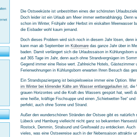
alten
Die Ostseeküste ist unbestritten eines der schönsten Urlaubsziel
Doch leider ist ein Urlaub am Meer immer wetterabhängig. Denn 
ernet
schon im Winter, Frühjahr oder Herbst im eiskalten Meerwasser b
die Eisbader wohl kaum jemand.
Doch dieses Problem wird sich noch in diesem Jahr lösen, denn 
kann man ab September im
Kübomare
das ganze Jahr über in M
baden. Damit verlängert sich die Urlaubssaison in Kühlungsborn
auf 365 Tage im Jahr, denn auch ohne Strandvergnügen im Somme
Gegend immer eine Reise wert. Zahlreiche Hotels, Gästezimmer 
Ferienwohnungen in Kühlungsborn erwarten Ihren Besuch das ges
Ein Strandspaziergang ist beispielsweise immer eine Option. Wer
im Winter bei klirrender Kälte am Wasser entlanggelaufen ist
, die
grauen Horizontes und die Kraft des Wassers gespürt hat, weiß da
eine heiße, kräftige Fischsuppe und einen „Schietwetter-Tee“ und 
perfekt, auch ohne Sonne und Strand.
Außer den wunderschönen Stränden der Ostsee gibt es natürlich 
Lübeck und Hamburg vielleicht nicht ganz so bekannten Hansest
Rostock, Demmin, Stralsund und Greifswald zu entdecken. Auch s
vieles, was eine Ostseereise auch in der Nebensaison attraktiv 