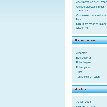
Apartments an der Ostsee
Ostseereise auch in der k
Jahreszeit
Ostseekreuzfahrten im Int
finden
Urlaub am Meer ist immer
wieder toll
Kategorien
Allgemein
Bad Doberan
Boltenhagen
Kühlungsborn
Tipps
Touristeninformation
Archiv
August 2013
November 2012