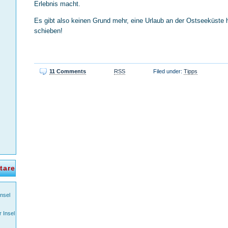
Erlebnis macht.
Es gibt also keinen Grund mehr, eine Urlaub an der Ostseeküste 
schieben!
11 Comments
RSS
Filed under:
Tipps
tare
Insel
r Insel