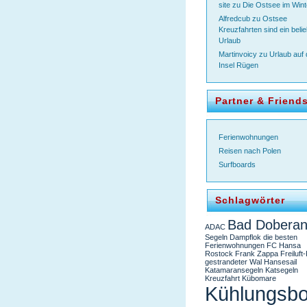
site
zu
Die Ostsee im Wint
Alfredcub
zu
Ostsee
Kreuzfahrten sind ein belie
Urlaub
Martinvoicy
zu
Urlaub auf 
Insel Rügen
Partner & Friend
Ferienwohnungen
Reisen nach Polen
Surfboards
Schlagwörter
Bad Dobera
ADAC
Segeln
Dampflok
die besten
Ferienwohnungen
FC Hansa
Rostock
Frank Zappa
Freiluft
gestrandeter Wal
Hansesail
Katamaransegeln
Katsegeln
Kreuzfahrt
Kübomare
Kühlungsbo