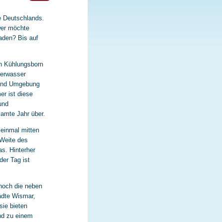
e Deutschlands.
wer möchte
aden? Bis auf
in Kühlungsborn
eerwasser
 und Umgebung
r ist diese
und
amte Jahr über.
 einmal mitten
 Weite des
s. Hinterher
der Tag ist
noch die neben
ädte Wismar,
ie bieten
und zu einem