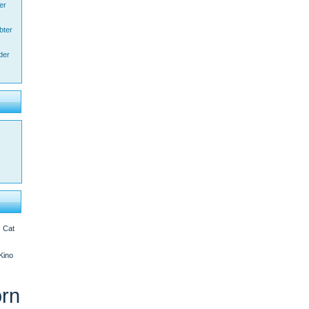
er
bter
der
s
n
Cat
-Kino
rn