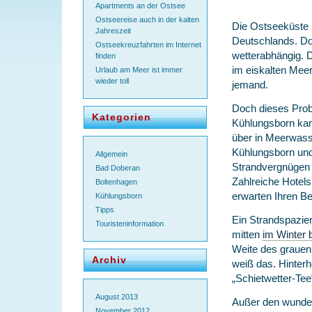
Apartments an der Ostsee
Ostseereise auch in der kalten
Die Ostseeküste i
Jahreszeit
Deutschlands. Do
Ostseekreuzfahrten im Internet
wetterabhängig. 
finden
im eiskalten Mee
Urlaub am Meer ist immer
wieder toll
jemand.
Doch dieses Probl
Kategorien
Kühlungsborn ka
über in Meerwasse
Kühlungsborn und
Allgemein
Strandvergnügen 
Bad Doberan
Zahlreiche Hotel
Boltenhagen
erwarten Ihren B
Kühlungsborn
Tipps
Ein Strandspazier
Touristeninformation
mitten
im Winter 
Weite des grauen 
Archiv
weiß das. Hinterh
„Schietwetter-Tee
August 2013
Außer den wunder
November 2012