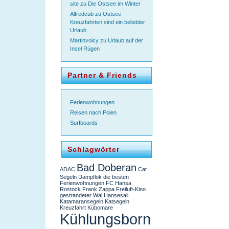
site
zu
Die Ostsee im Winter
Alfredcub
zu
Ostsee
Kreuzfahrten sind ein beliebter
Urlaub
Martinvoicy
zu
Urlaub auf der
Insel Rügen
Partner & Friends
Ferienwohnungen
Reisen nach Polen
Surfboards
Schlagwörter
Bad Doberan
ADAC
Cat
Segeln
Dampflok
die besten
Ferienwohnungen
FC Hansa
Rostock
Frank Zappa
Freiluft-Kino
gestrandeter Wal
Hansesail
Katamaransegeln
Katsegeln
Kreuzfahrt
Kübomare
Kühlungsborn