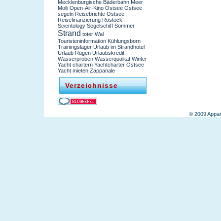
Mecklenburgische Bäderbahn
Meer
Molli
Open-Air-Kino
Ostsee
Ostsee
segeln
Reisebrichte Ostsee
Reisefinanzierung
Rostock
Scientology
Segelschiff
Sommer
Strand
toter Wal
Touristeninformation Kühlungsborn
Trainingslager
Urlaub im Strandhotel
Urlaub Rügen
Urlaubskredit
Wasserproben
Wasserqualität
Winter
Yacht chartern
Yachtcharter Ostsee
Yacht mieten
Zappanale
Verzeichnisse
© 2009 Appar