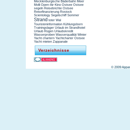
Mecklenburgische Bäderbahn
Meer
Molli
Open-Air-Kino
Ostsee
Ostsee
segeln
Reisebrichte Ostsee
Reisefinanzierung
Rostock
Scientology
Segelschiff
Sommer
Strand
toter Wal
Touristeninformation Kühlungsborn
Trainingslager
Urlaub im Strandhotel
Urlaub Rügen
Urlaubskredit
Wasserproben
Wasserqualität
Winter
Yacht chartern
Yachtcharter Ostsee
Yacht mieten
Zappanale
Verzeichnisse
© 2009 Appar