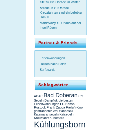
site
zu
Die Ostsee im Winter
Alfredcub
zu
Ostsee
Kreuzfahrten sind ein beliebter
Urlaub
Martinvoicy
zu
Urlaub auf der
Insel Rügen
Partner & Friends
Ferienwohnungen
Reisen nach Polen
Surfboards
Schlagwörter
Bad Doberan
ADAC
Cat
Segeln
Dampflok
die besten
Ferienwohnungen
FC Hansa
Rostock
Frank Zappa
Freiluft-Kino
gestrandeter Wal
Hansesail
Katamaransegeln
Katsegeln
Kreuzfahrt
Kübomare
Kühlungsborn