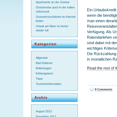
Apartments an der Ostsee
Ostseereise auch in der kalten
Ein Urlaubskredit
Jahreszeit
wenn die benötigt
Ostseekreuzfahrten im Internet
man einen derart
finden
Reiseveranstalter
Urlaub am Meer ist immer
wieder toll
Verfügung. Als Ur
Ratendarlehen ve
sind dabei mit de
Kategorien
wichtiges Kriteri
Die Rückzahlung 
Allgemein
in monatlichen Ra
Bad Doberan
Read the rest of t
Boltenhagen
Kühlungsborn
Tipps
Touristeninformation
9 Comments
Archiv
August 2013
November 2012