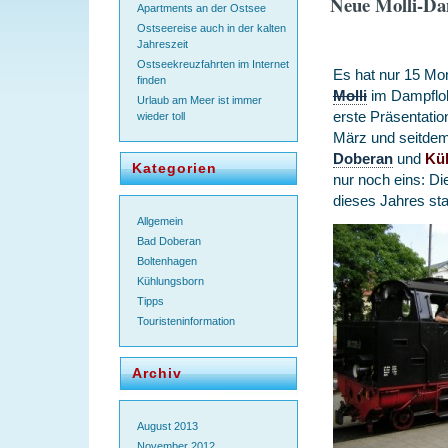
Neue Molli-Dam
Apartments an der Ostsee
Ostseereise auch in der kalten
Jahreszeit
Ostseekreuzfahrten im Internet
Es hat nur 15 Mo
finden
Molli
im Dampflok-
Urlaub am Meer ist immer
erste Präsentatio
wieder toll
März und seitdem
Doberan
und
Kü
Kategorien
nur noch eins: Die
dieses Jahres sta
Allgemein
Bad Doberan
Boltenhagen
Kühlungsborn
Tipps
Touristeninformation
Archiv
August 2013
November 2012