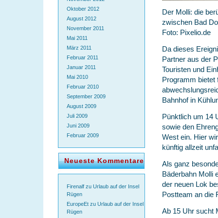
Oktober 2012
Der Molli: die b
August 2012
zwischen Bad Do
November 2011
Foto: Pixelio.de
Mai 2011
Da dieses Ereigni
März 2011
Februar 2011
Partner aus der P
Januar 2011
Touristen und Ei
Mai 2010
Programm bietet f
Februar 2010
abwechslungsreic
September 2009
Bahnhof in Kühlu
August 2009
Pünktlich um 14 
Juli 2009
sowie den Ehren
Juni 2009
Februar 2009
West ein. Hier wir
künftig allzeit unf
Neueste Kommentare
Als ganz besonde
Bäderbahn Molli e
der neuen Lok bes
Firenalf
zu
Urlaub auf der Insel
Postteam an die
Rügen
EuropeEt
zu
Urlaub auf der Insel
Ab 15 Uhr sucht M
Rügen