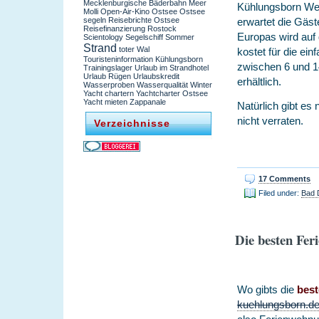
Mecklenburgische Bäderbahn
Meer
Kühlungsborn Wes
Molli
Open-Air-Kino
Ostsee
Ostsee
erwartet die Gäs
segeln
Reisebrichte Ostsee
Reisefinanzierung
Rostock
Europas wird auf 
Scientology
Segelschiff
Sommer
Strand
toter Wal
kostet für die ei
Touristeninformation Kühlungsborn
zwischen 6 und 14
Trainingslager
Urlaub im Strandhotel
Urlaub Rügen
Urlaubskredit
erhältlich.
Wasserproben
Wasserqualität
Winter
Yacht chartern
Yachtcharter Ostsee
Yacht mieten
Zappanale
Natürlich gibt es 
nicht verraten.
Verzeichnisse
17 Comments
Filed under:
Bad 
Die besten Fe
Wo gibts die
bes
kuehlungsborn.d