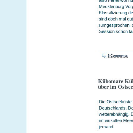
also Ferienwohnu
Mecklenburg Vo
Klassifizierung 
sind doch mal gu
rumgesprochen, d
Session schon fas
8 Comments
Kübomare Kühl
über im Ostse
Die Ostseeküste i
Deutschlands. Do
wetterabhängig. 
im eiskalten Mee
jemand.