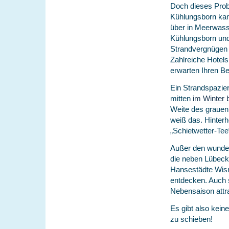
Doch dieses Probl
Kühlungsborn ka
über in Meerwasse
Kühlungsborn und
Strandvergnügen 
Zahlreiche Hotel
erwarten Ihren B
Ein Strandspazier
mitten
im Winter 
Weite des grauen 
weiß das. Hinterh
„Schietwetter-Tee
Außer den wunder
die neben Lübeck
Hansestädte Wism
entdecken. Auch s
Nebensaison attr
Es gibt also kein
zu schieben!