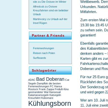
Wettbewerb. Dem 
site
zu
Die Ostsee im Winter
Urkunden. Natürli
Alfredcub
zu
Ostsee
Kreuzfahrten sind ein beliebter
Mitfahrten.
Urlaub
Martinvoicy
zu
Urlaub auf der
Zum ersten Mal i
Insel Rügen
19.30 bis 19.45 U
zu sehen sein. Da
garantiert!
Partner & Friends
Ebenfalls garanti
des Kabarettiste
Ferienwohnungen
denken anders – 
Reisen nach Polen
Karten gibt es zu
Surfboards
Fahrkartenschalte
Doberan und Ros
Schlagwörter
Für nur 25 Euro gi
Bad Doberan
ADAC
Cat
Rückfahrt des So
Segeln
Dampflok
die besten
Der Sonderzug st
Ferienwohnungen
FC Hansa
Rostock
Frank Zappa
Freiluft-Kino
und wird gegen 22
gestrandeter Wal
Hansesail
Katamaransegeln
Katsegeln
Kreuzfahrt
Kübomare
Wer am 10. Juli 
Kühlungsborn
11. Juli eine zwe