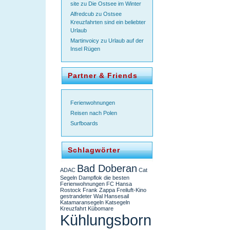
site
zu
Die Ostsee im Winter
Alfredcub
zu
Ostsee
Kreuzfahrten sind ein beliebter
Urlaub
Martinvoicy
zu
Urlaub auf der
Insel Rügen
Partner & Friends
Ferienwohnungen
Reisen nach Polen
Surfboards
Schlagwörter
Bad Doberan
ADAC
Cat
Segeln
Dampflok
die besten
Ferienwohnungen
FC Hansa
Rostock
Frank Zappa
Freiluft-Kino
gestrandeter Wal
Hansesail
Katamaransegeln
Katsegeln
Kreuzfahrt
Kübomare
Kühlungsborn