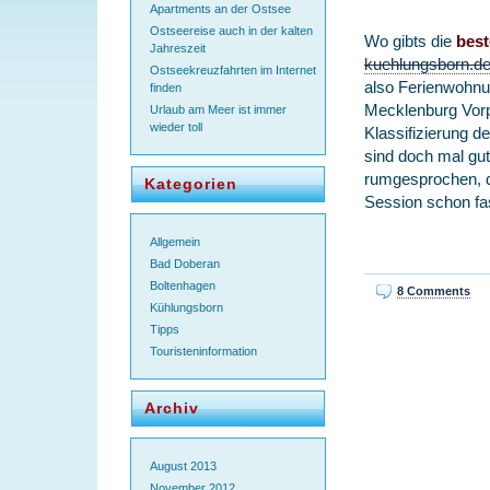
Apartments an der Ostsee
Ostseereise auch in der kalten
Wo gibts die
bes
Jahreszeit
kuehlungsborn.d
Ostseekreuzfahrten im Internet
also Ferienwohnu
finden
Mecklenburg Vo
Urlaub am Meer ist immer
wieder toll
Klassifizierung 
sind doch mal gu
rumgesprochen, d
Kategorien
Session schon fas
Allgemein
Bad Doberan
Boltenhagen
8 Comments
Kühlungsborn
Tipps
Touristeninformation
Archiv
August 2013
November 2012