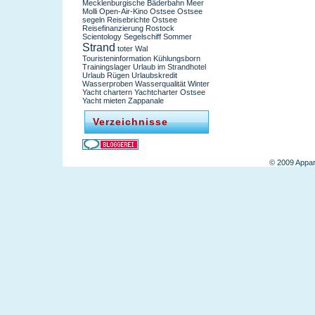
Mecklenburgische Bäderbahn
Meer
Molli
Open-Air-Kino
Ostsee
Ostsee
segeln
Reisebrichte Ostsee
Reisefinanzierung
Rostock
Scientology
Segelschiff
Sommer
Strand
toter Wal
Touristeninformation Kühlungsborn
Trainingslager
Urlaub im Strandhotel
Urlaub Rügen
Urlaubskredit
Wasserproben
Wasserqualität
Winter
Yacht chartern
Yachtcharter Ostsee
Yacht mieten
Zappanale
Verzeichnisse
© 2009 Appar