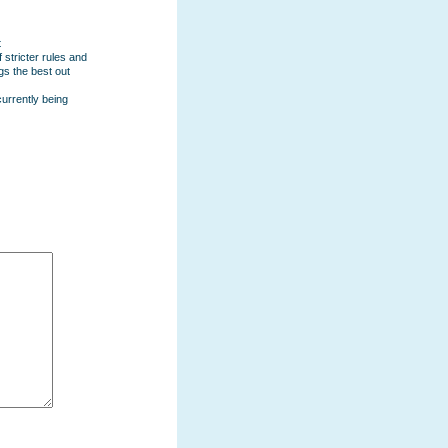
t
 stricter rules and
gs the best out
urrently being