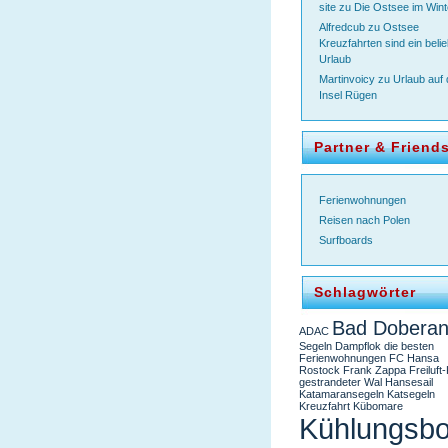
site
zu
Die Ostsee im Wint
Alfredcub
zu
Ostsee
Kreuzfahrten sind ein belie
Urlaub
Martinvoicy
zu
Urlaub auf 
Insel Rügen
Partner & Friend
Ferienwohnungen
Reisen nach Polen
Surfboards
Schlagwörter
Bad Dobera
ADAC
Segeln
Dampflok
die besten
Ferienwohnungen
FC Hansa
Rostock
Frank Zappa
Freiluft
gestrandeter Wal
Hansesail
Katamaransegeln
Katsegeln
Kreuzfahrt
Kübomare
Kühlungsbo