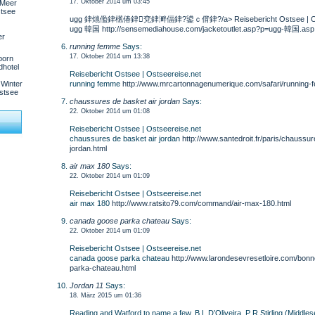
17. Oktober 2014 um 03:45
Meer
tsee
ugg 銉熴儖銉欍偆銉兗銉溿偪銉?鍙ｃ偝銉?/a> Reisebericht Ostsee | Osts
ugg 韓国
http://sensemediahouse.com/jacketoutlet.asp?p=ugg-韓国.asp
er
running femme
Says:
17. Oktober 2014 um 13:38
born
dhotel
Reisebericht Ostsee | Ostseereise.net
running femme
http://www.mrcartonnagenumerique.com/safari/running-
Winter
stsee
chaussures de basket air jordan
Says:
22. Oktober 2014 um 01:08
Reisebericht Ostsee | Ostseereise.net
chaussures de basket air jordan
http://www.santedroit.fr/paris/chaussu
jordan.html
air max 180
Says:
22. Oktober 2014 um 01:09
Reisebericht Ostsee | Ostseereise.net
air max 180
http://www.ratsito79.com/command/air-max-180.html
canada goose parka chateau
Says:
22. Oktober 2014 um 01:09
Reisebericht Ostsee | Ostseereise.net
canada goose parka chateau
http://www.larondesevresetloire.com/bon
parka-chateau.html
Jordan 11
Says:
18. März 2015 um 01:36
Reading and Watford to name a few. B L D’Oliveira. P R Stirling (Middle