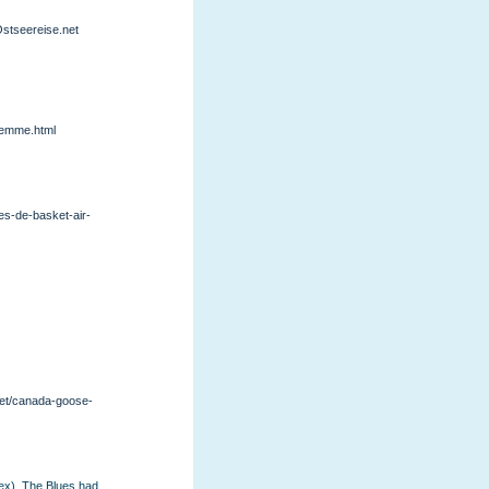
eereise.net
femme.html
res-de-basket-air-
net/canada-goose-
sex), The Blues had