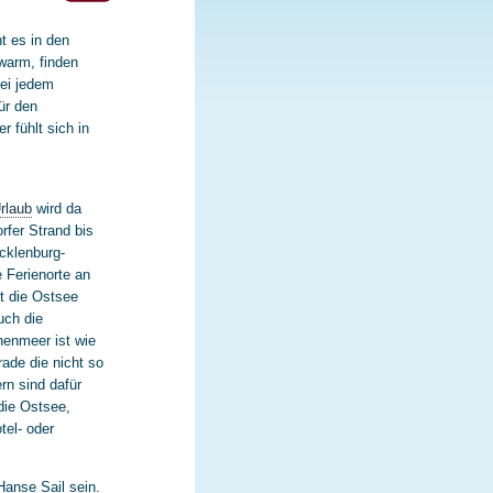
t es in den
warm, finden
bei jedem
ür den
 fühlt sich in
rlaub
wird da
fer Strand bis
cklenburg-
 Ferienorte an
t die Ostsee
uch die
nenmeer ist wie
ade die nicht so
n sind dafür
die Ostsee,
tel- oder
Hanse Sail sein.