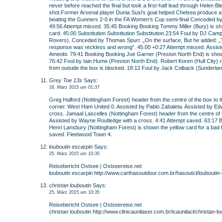
never before reached the final but took a first-half lead through Helen B
shot.Former Arsenal player Dunia Susi’s goal helped Chelsea produce 
beating the Gunners 2-0 in the FA Women’s Cup semi-final Conceded by
49:56 Attempt missed. 35:45 Booking Booking Tommy Miller (Bury) is sh
card. 45:00 Substitution Substitution Substitution.23:54 Foul by DJ Cam
Rovers). Conceded by Thomas Spurr. „On the surface, But he added: 
response was reckless and wrong“. 45:00 +0:27 Attempt missed. Assist
Ameobi. 79:41 Booking Booking Joe Garner (Preston North End) is show
76:42 Foul by Iain Hume (Preston North End). Robert Koren (Hull City) r
from outside the box is blocked. 18:12 Foul by Jack Colback (Sunderlan
Grey Toe 13s
Says:
18. März 2015 um 01:37
Greg Halford (Nottingham Forest) header from the centre of the box to th
corner. West Ham United 0. Assisted by Pablo Zabaleta. Assisted by E
cross. Jamaal Lascelles (Nottingham Forest) header from the centre of 
Assisted by Wayne Routledge with a cross. 4:41 Attempt saved. 63:17 
Henri Lansbury (Nottingham Forest) is shown the yellow card for a bad f
saved. Fleetwood Town 4.
louboutin escarpin
Says:
25. März 2015 um 10:35
Reisebericht Ostsee | Ostseereise.net
louboutin escarpin
http://www.carthasoutdoor.com.br/hasoutcl/louboutin-
christan louboutin
Says:
25. März 2015 um 10:35
Reisebericht Ostsee | Ostseereise.net
christan louboutin
http://www.clinicaunilaser.com.br/icaunilacl/christan-lo