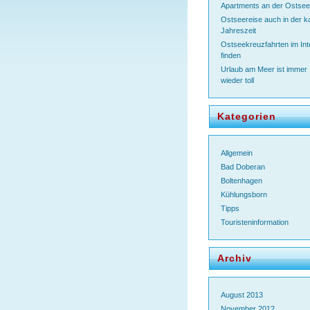
Apartments an der Ostsee
Ostseereise auch in der k
Jahreszeit
Ostseekreuzfahrten im Int
finden
Urlaub am Meer ist immer
wieder toll
Kategorien
Allgemein
Bad Doberan
Boltenhagen
Kühlungsborn
Tipps
Touristeninformation
Archiv
August 2013
November 2012