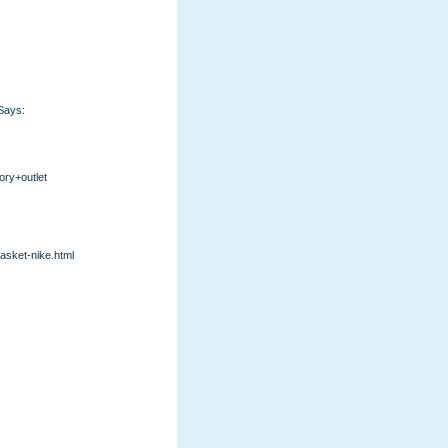
Says:
ory+outlet
basket-nike.html