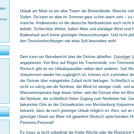
alten
Urlaub am Meer ist ein alter Traum der Binnenländer. Manche zieh
Süden. Da kann es aber im Sommer ganz schön warm sein – zu 
ernet
manche. Andererseits ist die deutsche Nordseeküste auch nicht 
beliebt. Schlechtes Wetter, kaltes Meer und ständiger Wind sind f
Badeurlaub auch keine günstigen Voraussetzungen. Und nicht jeder
den Touristenhochburgen wie etwa Sylt besonders wohl.
Dem kann ein Reisebericht über die Ostsee abhelfen.
Günstiger U
angepriesen. Von Binz auf Rügen bis Travemünde, von Timmendor
Rostock gibt es ein Urlaubsparadies neben dem anderen. Seit Me
Vorpommern wieder frei zugänglich ist, können sich zumindest die
der Ostsee über mangelnden Zulauf nicht beklagen. Schließlich is
nicht so salzig wie die Nordsee, der Wind ist weniger stark, und a
Wassertemperatur liegt etwas höher, weil die Ostsee eher ein Bin
die Nordsee, die schließlich freien Zugang zum Nordmeer hat. Ger
bekannten Orte an der Ostseeküsten von Mecklenburg-Vorpommer
bekannt, dass da noch günstiger Urlaub möglich ist. Also: auf an 
günstiger Urlaub am Meer mit garantiert Deutsch sprechendem Ho
Pensions-Personal!
Es muss ja nicht unbedingt die Kieler Woche oder die Rostocker 