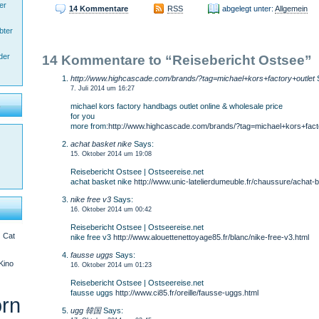
er
14 Kommentare
RSS
abgelegt unter:
Allgemein
bter
der
14 Kommentare to “Reisebericht Ostsee”
http://www.highcascade.com/brands/?tag=michael+kors+factory+outlet
7. Juli 2014 um 16:27
s
michael kors factory handbags outlet online & wholesale price
for you
more from:
http://www.highcascade.com/brands/?tag=michael+kors+fact
achat basket nike
Says:
15. Oktober 2014 um 19:08
Reisebericht Ostsee | Ostseereise.net
achat basket nike
http://www.unic-latelierdumeuble.fr/chaussure/achat-
nike free v3
Says:
16. Oktober 2014 um 00:42
Reisebericht Ostsee | Ostseereise.net
n
Cat
nike free v3
http://www.alouettenettoyage85.fr/blanc/nike-free-v3.html
fausse uggs
Says:
-Kino
16. Oktober 2014 um 01:23
Reisebericht Ostsee | Ostseereise.net
fausse uggs
http://www.ci85.fr/oreille/fausse-uggs.html
rn
ugg 韓国
Says: