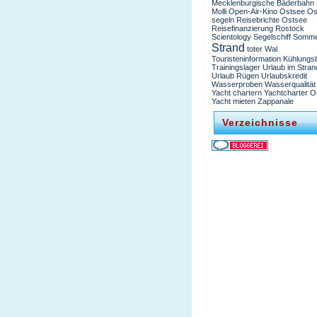
Mecklenburgische Bäderbahn
Molli
Open-Air-Kino
Ostsee
Os
segeln
Reisebrichte Ostsee
Reisefinanzierung
Rostock
Scientology
Segelschiff
Somm
Strand
toter Wal
Touristeninformation Kühlungs
Trainingslager
Urlaub im Stran
Urlaub Rügen
Urlaubskredit
Wasserproben
Wasserqualität
Yacht chartern
Yachtcharter O
Yacht mieten
Zappanale
Verzeichnisse