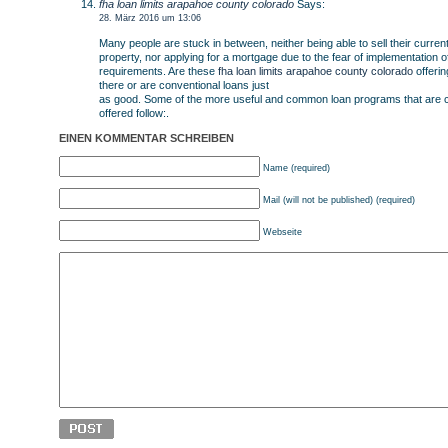
fha loan limits arapahoe county colorado
Says:
28. März 2016 um 13:06
Many people are stuck in between, neither being able to sell their curren
property, nor applying for a mortgage due to the fear of implementation of
requirements. Are these
fha loan limits arapahoe county colorado
offerin
there or are conventional loans just
as good. Some of the more useful and common loan programs that are c
offered follow:.
EINEN KOMMENTAR SCHREIBEN
Name (required)
Mail (will not be published) (required)
Webseite