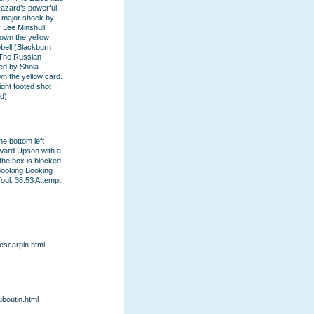
leazard’s powerful
a major shock by
 Lee Minshull.
own the yellow
pbell (Blackburn
„The Russian
ed by Shola
n the yellow card.
ight footed shot
d).
e bottom left
dward Upson with a
the box is blocked.
Booking Booking
oul. 38:53 Attempt
escarpin.html
uboutin.html