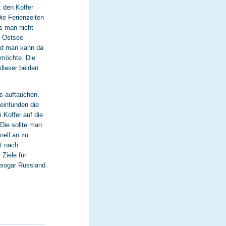
, den Koffer
ie Ferienzeiten
s man nicht
e Ostsee
und man kann da
 möchte. Die
dieser beiden
s auftauchen,
einfunden die
 Koffer auf die
Die sollte man
nell an zu
rt nach
Ziele für
d sogar Russland